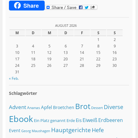
Share
AUGUST 2026
M
D
M
D
F
S
S
1
2
3
4
5
6
7
8
9
10
11
12
13
14
15
16
17
18
19
20
21
22
23
24
25
26
27
28
29
30
31
« Feb.
Schlagwörter
Brot
Diverse
Advent
Apfel
Broetchen
Ananas
Dessert
Ebook
Eiweiß
Erdbeeren
Eis
Ein Platz genannt Erde
Hauptgerichte
Hefe
Event
Georg Maushagen