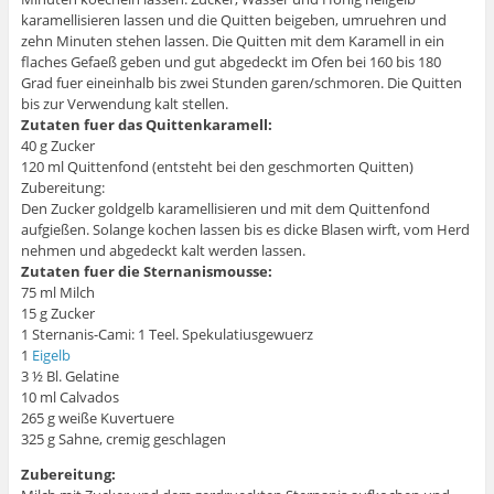
karamellisieren lassen und die Quitten beigeben, umruehren und
zehn Minuten stehen lassen. Die Quitten mit dem Karamell in ein
flaches Gefaeß geben und gut abgedeckt im Ofen bei 160 bis 180
Grad fuer eineinhalb bis zwei Stunden garen/schmoren. Die Quitten
bis zur Verwendung kalt stellen.
Zutaten fuer das Quittenkaramell:
40 g Zucker
120 ml Quittenfond (entsteht bei den geschmorten Quitten)
Zubereitung:
Den Zucker goldgelb karamellisieren und mit dem Quittenfond
aufgießen. Solange kochen lassen bis es dicke Blasen wirft, vom Herd
nehmen und abgedeckt kalt werden lassen.
Zutaten fuer die Sternanismousse:
75 ml Milch
15 g Zucker
1 Sternanis-Cami: 1 Teel. Spekulatiusgewuerz
1
Eigelb
3 ½ Bl. Gelatine
10 ml Calvados
265 g weiße Kuvertuere
325 g Sahne, cremig geschlagen
Zubereitung: