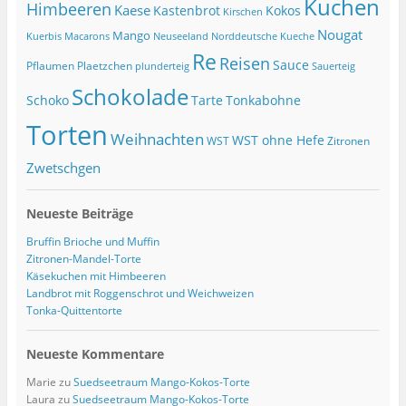
Kuchen
Himbeeren
Kaese
Kastenbrot
Kokos
Kirschen
Nougat
Mango
Macarons
Kuerbis
Neuseeland
Norddeutsche Kueche
Re
Reisen
Sauce
Pflaumen
Plaetzchen
Sauerteig
plunderteig
Schokolade
Tonkabohne
Schoko
Tarte
Torten
Weihnachten
WST ohne Hefe
WST
Zitronen
Zwetschgen
Neueste Beiträge
Bruffin Brioche und Muffin
Zitronen-Mandel-Torte
Käsekuchen mit Himbeeren
Landbrot mit Roggenschrot und Weichweizen
Tonka-Quittentorte
Neueste Kommentare
Marie
zu
Suedseetraum Mango-Kokos-Torte
Laura
zu
Suedseetraum Mango-Kokos-Torte