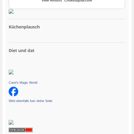
View Results
Crowdsignal.com
Küchenplausch
Diet und dat
Cami's Magic World
Wirb ebenfalls fuer deine Seite