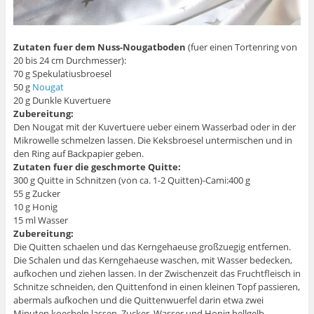
Zutaten fuer dem Nuss-Nougatboden
(fuer einen Tortenring von
20 bis 24 cm Durchmesser):
70 g Spekulatiusbroesel
50 g
Nougat
20 g Dunkle Kuvertuere
Zubereitung:
Den Nougat mit der Kuvertuere ueber einem Wasserbad oder in der
Mikrowelle schmelzen lassen. Die Keksbroesel untermischen und in
den Ring auf Backpapier geben.
Zutaten fuer die geschmorte Quitte:
300 g Quitte in Schnitzen (von ca. 1-2 Quitten)-Cami:400 g
55 g Zucker
10 g Honig
15 ml Wasser
Zubereitung:
Die Quitten schaelen und das Kerngehaeuse großzuegig entfernen.
Die Schalen und das Kerngehaeuse waschen, mit Wasser bedecken,
aufkochen und ziehen lassen. In der Zwischenzeit das Fruchtfleisch in
Schnitze schneiden, den Quittenfond in einen kleinen Topf passieren,
abermals aufkochen und die Quittenwuerfel darin etwa zwei
Minuten koecheln lassen. Zucker, Wasser und Honig hellgelb