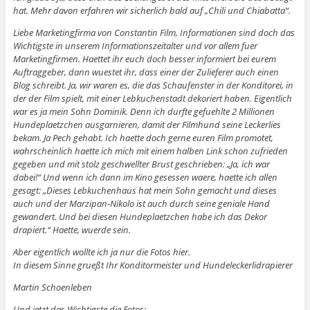
hat. Mehr davon erfahren wir sicherlich bald auf „Chili und Chiabatta“.
Liebe Marketingfirma von Constantin Film, Informationen sind doch das
Wichtigste in unserem Informationszeitalter und vor allem fuer
Marketingfirmen. Haettet ihr euch doch besser informiert bei eurem
Auftraggeber, dann wuestet ihr, dass einer der Zulieferer auch einen
Blog schreibt. Ja, wir waren es, die das Schaufenster in der Konditorei, in
der der Film spielt, mit einer Lebkuchenstadt dekoriert haben. Eigentlich
war es ja mein Sohn Dominik. Denn ich durfte gefuehlte 2 Millionen
Hundeplaetzchen ausgarnieren, damit der Filmhund seine Leckerlies
bekam. Ja Pech gehabt. Ich haette doch gerne euren Film promotet,
wahrscheinlich haette ich mich mit einem halben Link schon zufrieden
gegeben und mit stolz geschwellter Brust geschrieben: „Ja, ich war
dabei!“ Und wenn ich dann im Kino gesessen waere, haette ich allen
gesagt: „Dieses Lebkuchenhaus hat mein Sohn gemacht und dieses
auch und der Marzipan-Nikolo ist auch durch seine geniale Hand
gewandert. Und bei diesen Hundeplaetzchen habe ich das Dekor
drapiert.“ Haette, wuerde sein.
Aber eigentlich wollte ich ja nur die Fotos hier.
In diesem Sinne grueßt Ihr Konditormeister und Hundeleckerlidrapierer
Martin Schoenleben
Und jetzt das Wichtigste die Fotos: