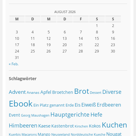
AUGUST 2026
M
D
M
D
F
S
S
1
2
3
4
5
6
7
8
9
10
11
12
13
14
15
16
17
18
19
20
21
22
23
24
25
26
27
28
29
30
31
« Feb.
Schlagwörter
Brot
Diverse
Advent
Apfel
Broetchen
Ananas
Dessert
Ebook
Eiweiß
Erdbeeren
Eis
Ein Platz genannt Erde
Hauptgerichte
Hefe
Event
Georg Maushagen
Kuchen
Himbeeren
Kaese
Kastenbrot
Kokos
Kirschen
Nougat
Mango
Macarons
Kuerbis
Neuseeland
Norddeutsche Kueche