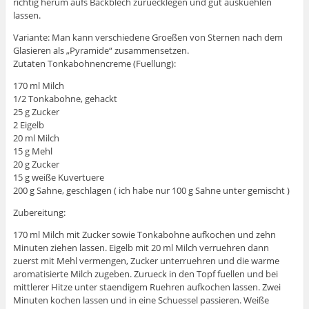
richtig herum aufs Backblech zuruecklegen und gut auskuehlen
lassen.
Variante: Man kann verschiedene Groeßen von Sternen nach dem
Glasieren als „Pyramide“ zusammensetzen.
Zutaten Tonkabohnencreme (Fuellung):
170 ml Milch
1/2 Tonkabohne, gehackt
25 g Zucker
2 Eigelb
20 ml Milch
15 g Mehl
20 g Zucker
15 g weiße Kuvertuere
200 g Sahne, geschlagen ( ich habe nur 100 g Sahne unter gemischt )
Zubereitung:
170 ml Milch mit Zucker sowie Tonkabohne aufkochen und zehn
Minuten ziehen lassen. Eigelb mit 20 ml Milch verruehren dann
zuerst mit Mehl vermengen, Zucker unterruehren und die warme
aromatisierte Milch zugeben. Zurueck in den Topf fuellen und bei
mittlerer Hitze unter staendigem Ruehren aufkochen lassen. Zwei
Minuten kochen lassen und in eine Schuessel passieren. Weiße