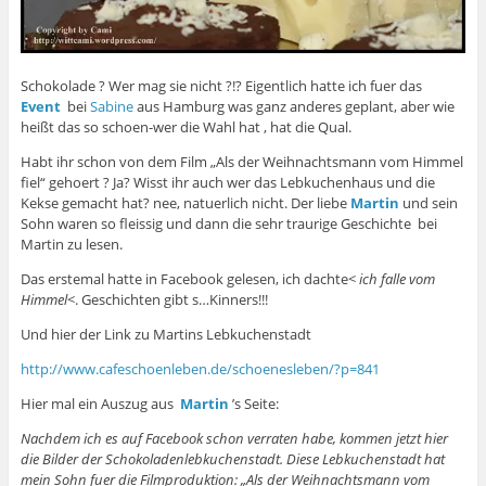
Schokolade ? Wer mag sie nicht ?!? Eigentlich hatte ich fuer das
Event
bei
Sabine
aus Hamburg was ganz anderes geplant, aber wie
heißt das so schoen-wer die Wahl hat , hat die Qual.
Habt ihr schon von dem Film „Als der Weihnachtsmann vom Himmel
fiel“ gehoert ? Ja? Wisst ihr auch wer das Lebkuchenhaus und die
Kekse gemacht hat? nee, natuerlich nicht. Der liebe
Martin
und sein
Sohn waren so fleissig und dann die sehr traurige Geschichte bei
Martin zu lesen.
Das erstemal hatte in Facebook gelesen, ich dachte<
ich falle vom
Himmel
<. Geschichten gibt s…Kinners!!!
Und hier der Link zu Martins Lebkuchenstadt
http://www.cafeschoenleben.de/schoenesleben/?p=841
Hier mal ein Auszug aus
Martin
’s Seite:
Nachdem ich es auf Facebook schon verraten habe, kommen jetzt hier
die Bilder der Schokoladenlebkuchenstadt. Diese Lebkuchenstadt hat
mein Sohn fuer die Filmproduktion: „Als der Weihnachtsmann vom