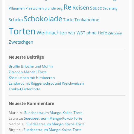
Re
Reisen
Sauce
Pflaumen
Plaetzchen
Sauerteig
plunderteig
Schokolade
Tonkabohne
Schoko
Tarte
Torten
Weihnachten
WST ohne Hefe
WST
Zitronen
Zwetschgen
Neueste Beiträge
Bruffin Brioche und Muffin
Zitronen-Mandel-Torte
Käsekuchen mit Himbeeren
Landbrot mit Roggenschrot und Weichweizen
Tonka-Quittentorte
Neueste Kommentare
Marie
zu
Suedseetraum Mango-Kokos-Torte
Laura
zu
Suedseetraum Mango-Kokos-Torte
Nadine
zu
Suedseetraum Mango-Kokos-Torte
Birgit
zu
Suedseetraum Mango-Kokos-Torte