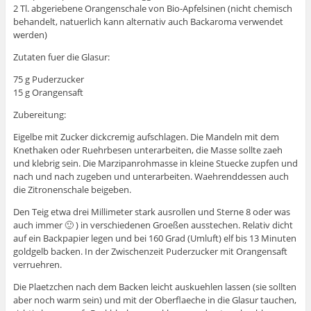
2 Tl. abgeriebene Orangenschale von Bio-Apfelsinen (nicht chemisch
behandelt, natuerlich kann alternativ auch Backaroma verwendet
werden)
Zutaten fuer die Glasur:
75 g Puderzucker
15 g Orangensaft
Zubereitung:
Eigelbe mit Zucker dickcremig aufschlagen. Die Mandeln mit dem
Knethaken oder Ruehrbesen unterarbeiten, die Masse sollte zaeh
und klebrig sein. Die Marzipanrohmasse in kleine Stuecke zupfen und
nach und nach zugeben und unterarbeiten. Waehrenddessen auch
die Zitronenschale beigeben.
Den Teig etwa drei Millimeter stark ausrollen und Sterne 8 oder was
auch immer 🙂 ) in verschiedenen Groeßen ausstechen. Relativ dicht
auf ein Backpapier legen und bei 160 Grad (Umluft) elf bis 13 Minuten
goldgelb backen. In der Zwischenzeit Puderzucker mit Orangensaft
verruehren.
Die Plaetzchen nach dem Backen leicht auskuehlen lassen (sie sollten
aber noch warm sein) und mit der Oberflaeche in die Glasur tauchen,