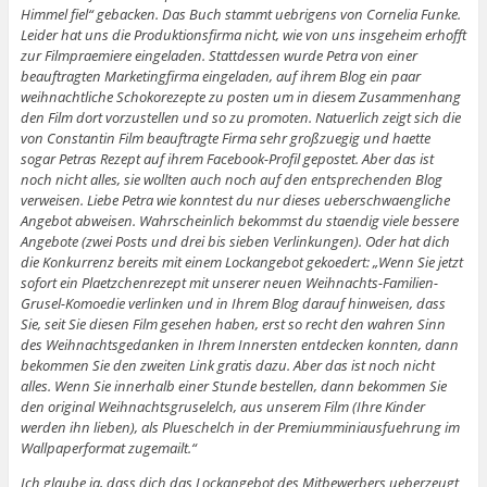
Himmel fiel“ gebacken. Das Buch stammt uebrigens von Cornelia Funke.
Leider hat uns die Produktionsfirma nicht, wie von uns insgeheim erhofft
zur Filmpraemiere eingeladen. Stattdessen wurde Petra von einer
beauftragten Marketingfirma eingeladen, auf ihrem Blog ein paar
weihnachtliche Schokorezepte zu posten um in diesem Zusammenhang
den Film dort vorzustellen und so zu promoten. Natuerlich zeigt sich die
von Constantin Film beauftragte Firma sehr großzuegig und haette
sogar Petras Rezept auf ihrem Facebook-Profil gepostet. Aber das ist
noch nicht alles, sie wollten auch noch auf den entsprechenden Blog
verweisen. Liebe Petra wie konntest du nur dieses ueberschwaengliche
Angebot abweisen. Wahrscheinlich bekommst du staendig viele bessere
Angebote (zwei Posts und drei bis sieben Verlinkungen). Oder hat dich
die Konkurrenz bereits mit einem Lockangebot gekoedert: „Wenn Sie jetzt
sofort ein Plaetzchenrezept mit unserer neuen Weihnachts-Familien-
Grusel-Komoedie verlinken und in Ihrem Blog darauf hinweisen, dass
Sie, seit Sie diesen Film gesehen haben, erst so recht den wahren Sinn
des Weihnachtsgedanken in Ihrem Innersten entdecken konnten, dann
bekommen Sie den zweiten Link gratis dazu. Aber das ist noch nicht
alles. Wenn Sie innerhalb einer Stunde bestellen, dann bekommen Sie
den original Weihnachtsgruselelch, aus unserem Film (Ihre Kinder
werden ihn lieben), als Plueschelch in der Premiumminiausfuehrung im
Wallpaperformat zugemailt.“
Ich glaube ja, dass dich das Lockangebot des Mitbewerbers ueberzeugt