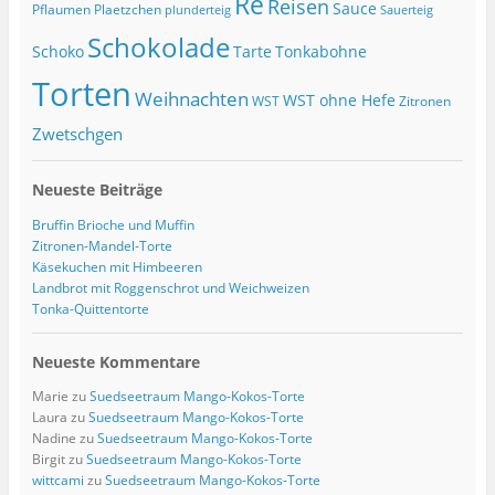
Re
Reisen
Sauce
Pflaumen
Plaetzchen
Sauerteig
plunderteig
Schokolade
Tonkabohne
Schoko
Tarte
Torten
Weihnachten
WST ohne Hefe
WST
Zitronen
Zwetschgen
Neueste Beiträge
Bruffin Brioche und Muffin
Zitronen-Mandel-Torte
Käsekuchen mit Himbeeren
Landbrot mit Roggenschrot und Weichweizen
Tonka-Quittentorte
Neueste Kommentare
Marie
zu
Suedseetraum Mango-Kokos-Torte
Laura
zu
Suedseetraum Mango-Kokos-Torte
Nadine
zu
Suedseetraum Mango-Kokos-Torte
Birgit
zu
Suedseetraum Mango-Kokos-Torte
wittcami
zu
Suedseetraum Mango-Kokos-Torte