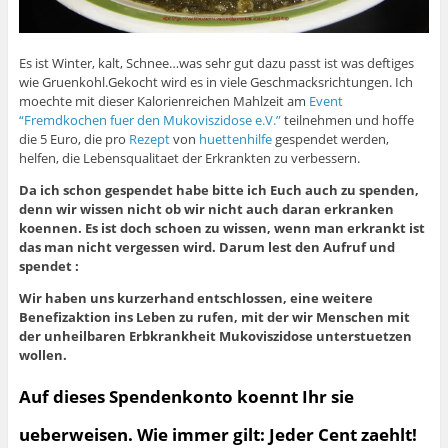
Es ist Winter, kalt, Schnee…was sehr gut dazu passt ist was deftiges
wie Gruenkohl.Gekocht wird es in viele Geschmacksrichtungen. Ich
moechte mit dieser Kalorienreichen Mahlzeit am
Event
“Fremdkochen fuer den Mukoviszidose e.V.”
teilnehmen und hoffe
die 5 Euro, die pro
Rezept
von
huettenhilfe
gespendet werden,
helfen, die Lebensqualitaet der Erkrankten zu verbessern.
Da ich schon gespendet habe bitte ich Euch auch zu spenden,
denn wir wissen nicht ob wir nicht auch daran erkranken
koennen. Es ist doch schoen zu wissen, wenn man erkrankt ist
das man nicht vergessen wird. Darum lest den Aufruf und
spendet :
Wir haben uns kurzerhand entschlossen, eine weitere
Benefizaktion ins Leben zu rufen, mit der wir Menschen mit
der unheilbaren Erbkrankheit Mukoviszidose unterstuetzen
wollen.
Auf dieses Spendenkonto koennt Ihr sie
ueberweisen. Wie immer gilt: Jeder Cent zaehlt!