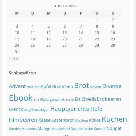
AUGUST 2026
M
D
M
D
F
S
S
1
2
3
4
5
6
7
8
9
10
11
12
13
14
15
16
17
18
19
20
21
22
23
24
25
26
27
28
29
30
31
« Feb.
Schlagwörter
Brot
Diverse
Advent
Apfel
Broetchen
Ananas
Dessert
Ebook
Eiweiß
Erdbeeren
Eis
Ein Platz genannt Erde
Hauptgerichte
Hefe
Event
Georg Maushagen
Kuchen
Himbeeren
Kaese
Kastenbrot
Kokos
Kirschen
Nougat
Mango
Macarons
Kuerbis
Neuseeland
Norddeutsche Kueche