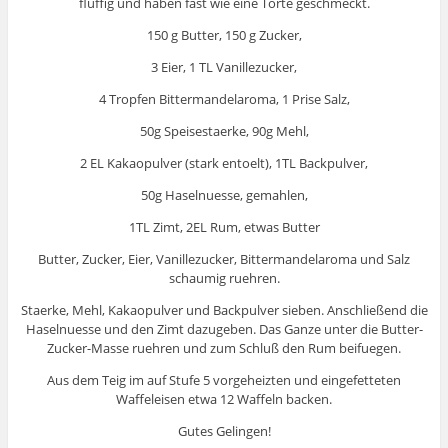
fluffig und haben fast wie eine Torte geschmeckt.
150 g Butter, 150 g Zucker,
3 Eier, 1 TL Vanillezucker,
4 Tropfen Bittermandelaroma, 1 Prise Salz,
50g Speisestaerke, 90g Mehl,
2 EL Kakaopulver (stark entoelt), 1TL Backpulver,
50g Haselnuesse, gemahlen,
1TL Zimt, 2EL Rum, etwas Butter
Butter, Zucker, Eier, Vanillezucker, Bittermandelaroma und Salz
schaumig ruehren.
Staerke, Mehl, Kakaopulver und Backpulver sieben. Anschließend die
Haselnuesse und den Zimt dazugeben. Das Ganze unter die Butter-
Zucker-Masse ruehren und zum Schluß den Rum beifuegen.
Aus dem Teig im auf Stufe 5 vorgeheizten und eingefetteten
Waffeleisen etwa 12 Waffeln backen.
Gutes Gelingen!