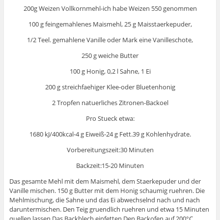
200g Weizen Vollkornmehl-ich habe Weizen 550 genommen
100 g feingemahlenes Maismehl, 25 g Maisstaerkepuder,
1/2 Teel. gemahlene Vanille oder Mark eine Vanilleschote,
250 g weiche Butter
100 g Honig, 0,2 l Sahne, 1 Ei
200 g streichfaehiger Klee-oder Bluetenhonig
2 Tropfen natuerliches Zitronen-Backoel
Pro Stueck etwa:
1680 kJ/400kcal-4 g Eiweiß-24 g Fett.39 g Kohlenhydrate.
Vorbereitungszeit:30 Minuten
Backzeit:15-20 Minuten
Das gesamte Mehl mit dem Maismehl, dem Staerkepuder und der
Vanille mischen. 150 g Butter mit dem Honig schaumig ruehren. Die
Mehlmischung, die Sahne und das Ei abwechselnd nach und nach
daruntermischen. Den Teig gruendlich ruehren und etwa 15 Minuten
quellen lassen.Das Backblech einfetten.Den Backofen auf 200°C