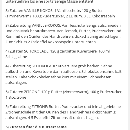
unterruehren bis eine spritzfaehige Masse entsteht.
3) Zutaten VANILLE-KOKOS: 1 Vanilleschote, 120 g Butter
(zimmerwarm), 100 g Puderzucker, 2 EL Rum, 3 EL Kokosraspeln
3) Zubereitung VANILLE-KOKOS: Vanilleschote laengs aufschneiden
und das Mark herauskratzen. Vanillemark, Butter, Puderzucker und
Rum mit den Quirlen des Handruehrers dickschaumig aufschlagen.
Zum Schluss 2 Essloeffel Kokosraspeln unterruehren.
4) Zutaten SCHOKOLADE: 120 g zartbitter Kuvertuere, 100 ml
Schlagsahne
4) Zubereitung SCHOKOLADE: Kuvertuere grob hacken. Sahne
aufkochen und Kuvertuere darin aufloesen. Schokoladensahne kalt
stellen. Kalte Schokoladensahne kurz mit einem Schneebesen
aufschlagen.
5) Zutaten ZITRONE: 120 g Butter (zimmerwarm), 100 g Puderzucker,
1 Biozitrone
5) Zubereitung ZITRONE: Butter, Puderzucker und fein abgeriebene
Zitronenschale mit den Quirlen des Handruehrers dickschaumig
aufschlagen. 4-5 Essloeffel Zitronensaft unterschlagen.
6)
Zutaten fuer die Buttercreme