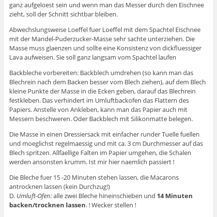
ganz aufgeloest sein und wenn man das Messer durch den Eischnee
zieht, soll der Schnitt sichtbar bleiben.
Abwechslungsweise Loeffel fuer Loeffel mit dem Spachtel Eischnee
mit der Mandel-Puderzucker-Masse sehr sachte unterziehen. Die
Masse muss glaenzen und sollte eine Konsistenz von dickfluessiger
Lava aufweisen. Sie soll ganz langsam vom Spachtel laufen
Backbleche vorbereiten: Backblech umdrehen (so kann man das
Blechrein nach dem Backen besser vom Blech ziehen), auf dem Blech
kleine Punkte der Masse in die Ecken geben, darauf das Blechrein
festkleben. Das verhindert im Umluftbackofen das Flattern des
Papiers. Anstelle von Ankleben, kann man das Papier auch mit
Messern beschweren. Oder Backblech mit Silikonmatte belegen.
Die Masse in einen Dressiersack mit einfacher runder Tuelle fuellen
und moeglichst regelmaessig und mit ca. 3 cm Durchmesser auf das
Blech spritzen. Allfaellige Falten im Papier umgehen, die Schalen
werden ansonsten krumm. Ist mir hier naemlich passiert !
Die Bleche fuer 15 -20 Minuten stehen lassen, die Macarons
antrocknen lassen (kein Durchzug!)
D.
Umluft-Ofen:
alle zwei Bleche hineinschieben und
14 Minuten
backen/trocknen lassen
. ! Wecker stellen !