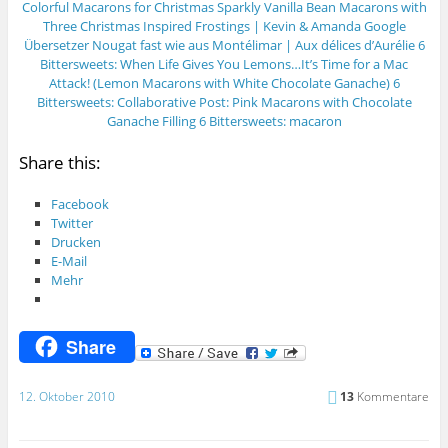
Colorful Macarons for Christmas
Sparkly Vanilla Bean Macarons with
Three Christmas Inspired Frostings | Kevin & Amanda
Google
Übersetzer
Nougat fast wie aus Montélimar | Aux délices d’Aurélie
6
Bittersweets: When Life Gives You Lemons…It’s Time for a Mac
Attack! (Lemon Macarons with White Chocolate Ganache)
6
Bittersweets: Collaborative Post: Pink Macarons with Chocolate
Ganache Filling
6 Bittersweets: macaron
Share this:
Facebook
Twitter
Drucken
E-Mail
Mehr
Share
12. Oktober 2010
13
Kommentare