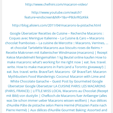
http://www.chefnini.com/macaron-video/
http://www.youtube.com/watch?
feature=endscreen&NR=1&v=P8ckrRGzKkk
http://blog.alisiers.com/2011/04/macarons-la-pistache.html
Google Übersetzer
Recettes de Cuisine – Recherche
Macarons :
Coques avec Meringue Italienne – La Cuisine & Caro
» Macarons
chocolat framboises – La cuisine de Mercotte :: Macarons, Verrines, …
et chocolat
Tartelette
Macarons aux biscuits roses de Reims >
Recette
Makronen mit italienischer Windmasse (macarons) | Rezept
Kekse
Mandelmehl feingemahlen 1 kg Beutel online kaufen
How to
make macarons: what’s working for me right now | eat. live. travel.
write.
How to make macarons in Paris (and a Toronto giveaway!) |
eat. live. travel. write.
BraveTart: Macarons · GF
BraveTart: Macaron
Mythbusters
Food Wanderings: Coconut Macaron with Lime and
White Chocolate Ganache – Guest Post by Gourmeted
Google
Übersetzer
Google Übersetzer
LA CUISINE PARIS: LES MACARONS
(PARIS, FRANCE) | LITTLE MISS LOCAL
Macarons au Chocolat (Rezept
mit Bild) von dustylin | Chefkoch.de
Macarons fuer Anfaenger (alles
was Sie schon immer ueber Macarons wissen wollten) | Aux délices
d’Aurélie
Pâte de pistache selon Pierre Hermé (Pistazien Paste nach
Pierre Hermé) | Aux délices d’Aurélie
Gourmet Baking: Assorted and