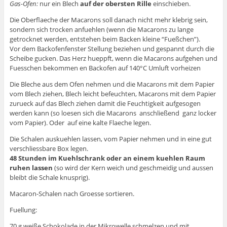
Gas-Ofen:
nur ein Blech
auf der obersten Rille
einschieben.
Die Oberflaeche der Macarons soll danach nicht mehr klebrig sein,
sondern sich trocken anfuehlen (wenn die Macarons zu lange
getrocknet werden, entstehen beim Backen kleine “Fueßchen”).
Vor dem Backofenfenster Stellung beziehen und gespannt durch die
Scheibe gucken. Das Herz hueppft, wenn die Macarons aufgehen und
Fuesschen bekommen en Backofen auf 140°C Umluft vorheizen
Die Bleche aus dem Ofen nehmen und die Macarons mit dem Papier
vom Blech ziehen, Blech leicht befeuchten, Macarons mit dem Papier
zurueck auf das Blech ziehen damit die Feuchtigkeit aufgesogen
werden kann (so loesen sich die Macarons anschließend ganz locker
vom Papier). Oder auf eine kalte Flaeche legen.
Die Schalen auskuehlen lassen, vom Papier nehmen und in eine gut
verschliessbare Box legen.
48 Stunden im Kuehlschrank oder an einem kuehlen Raum
ruhen lassen
(so wird der Kern weich und geschmeidig und aussen
bleibt die Schale knusprig).
Macaron-Schalen nach Groesse sortieren.
Fuellung:
70 g weiße Schokolade in der Mikrowelle schmelzen und mit