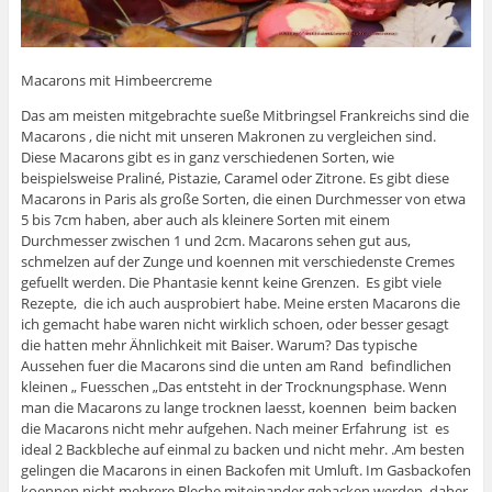
Macarons mit Himbeercreme
Das am meisten mitgebrachte sueße Mitbringsel Frankreichs sind die
Macarons , die nicht mit unseren Makronen zu vergleichen sind.
Diese Macarons gibt es in ganz verschiedenen Sorten, wie
beispielsweise Praliné, Pistazie, Caramel oder Zitrone. Es gibt diese
Macarons in Paris als große Sorten, die einen Durchmesser von etwa
5 bis 7cm haben, aber auch als kleinere Sorten mit einem
Durchmesser zwischen 1 und 2cm. Macarons sehen gut aus,
schmelzen auf der Zunge und koennen mit verschiedenste Cremes
gefuellt werden. Die Phantasie kennt keine Grenzen. Es gibt viele
Rezepte, die ich auch ausprobiert habe. Meine ersten Macarons die
ich gemacht habe waren nicht wirklich schoen, oder besser gesagt
die hatten mehr Ähnlichkeit mit Baiser. Warum? Das typische
Aussehen fuer die Macarons sind die unten am Rand befindlichen
kleinen „ Fuesschen „Das entsteht in der Trocknungsphase. Wenn
man die Macarons zu lange trocknen laesst, koennen beim backen
die Macarons nicht mehr aufgehen. Nach meiner Erfahrung ist es
ideal 2 Backbleche auf einmal zu backen und nicht mehr. .Am besten
gelingen die Macarons in einen Backofen mit Umluft. Im Gasbackofen
koennen nicht mehrere Bleche miteinander gebacken werden, daher