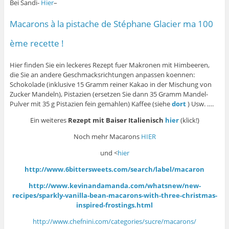
Bei Sandi-
Hier
–
Macarons à la pistache de Stéphane Glacier ma 100
ème recette !
Hier finden Sie ein leckeres Rezept fuer Makronen mit Himbeeren,
die Sie an andere Geschmacksrichtungen anpassen koennen:
Schokolade (inklusive 15 Gramm reiner Kakao in der Mischung von
Zucker Mandeln), Pistazien (ersetzen Sie dann 35 Gramm Mandel-
Pulver mit 35 g Pistazien fein gemahlen) Kaffee (siehe
dort
) Usw. ….
Ein weiteres
Rezept mit Baiser Italienisch
hier
(klick!)
Noch mehr Macarons
HIER
und <
hier
http://www.6bittersweets.com/search/label/macaron
http://www.kevinandamanda.com/whatsnew/new-
recipes/sparkly-vanilla-bean-macarons-with-three-christmas-
inspired-frostings.html
http://www.chefnini.com/categories/sucre/macarons/