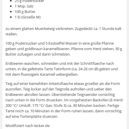
25 g Puderzucker
1 Msp. Salz
100 g Butter
1 Ei (Groeße M)
zu einem glatten Muerbeteig verkneten. Zugedeckt ca. 1 Stunde kalt
stellen.
100 g Puderzucker und 5 Essloeffel Wasser in eine große Pfanne
geben und goldbraun karamellisieren. Pfanne vom Herd ziehen, 30 g
Butter zufuegen und darin schmelzen.
Erdbeeren waschen, schneiden und mit der Schnittflaeche nach
unten, in die gefettete Tarte Tatinform (ca. 24-26 cm Ø) geben und
mit dem fluessigem Karamell uebergießen.
Teig auf einer bemehlten Arbeitsflaeche etwas groeßer als die Form
ausrollen. Teig locker auf der Teigrolle aufrollen und ueber den
Erdbeeren abrollen lassen. Überstehende Teigraender vorsichtig
nach unten in die Form druecken. Im vorgeheizten Backofen (E-Herd:
200 °C/ Umluft: 175 °C/ Gas: Stufe 3) ca. 30 Minuten backen. Fertige
Tarte noch ca. 10 Minuten in der Form ruhen lassen, dann vorsichtig
auf eine Tortenplatte stuerzen.
Modifiziert nach lecker.de