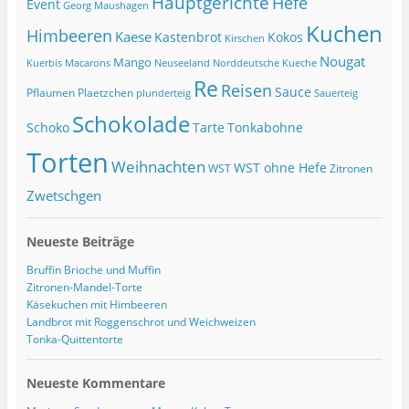
Hauptgerichte
Hefe
Event
Georg Maushagen
Kuchen
Himbeeren
Kaese
Kastenbrot
Kokos
Kirschen
Nougat
Mango
Macarons
Kuerbis
Neuseeland
Norddeutsche Kueche
Re
Reisen
Sauce
Pflaumen
Plaetzchen
Sauerteig
plunderteig
Schokolade
Tonkabohne
Schoko
Tarte
Torten
Weihnachten
WST ohne Hefe
WST
Zitronen
Zwetschgen
Neueste Beiträge
Bruffin Brioche und Muffin
Zitronen-Mandel-Torte
Käsekuchen mit Himbeeren
Landbrot mit Roggenschrot und Weichweizen
Tonka-Quittentorte
Neueste Kommentare