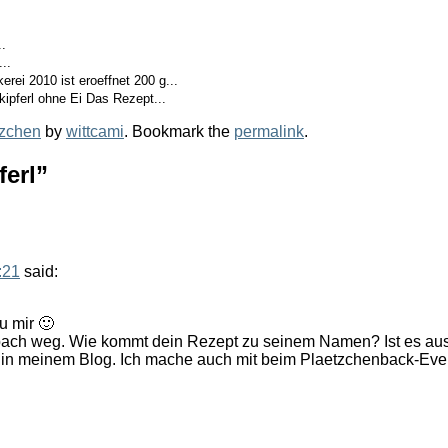
..
..
rei 2010 ist eroeffnet 200 g...
ipferl ohne Ei Das Rezept...
tzchen
by
wittcami
. Bookmark the
permalink
.
ferl
”
:21
said:
zu mir 🙂
ch weg. Wie kommt dein Rezept zu seinem Namen? Ist es aus d
in meinem Blog. Ich mache auch mit beim Plaetzchenback-Eve