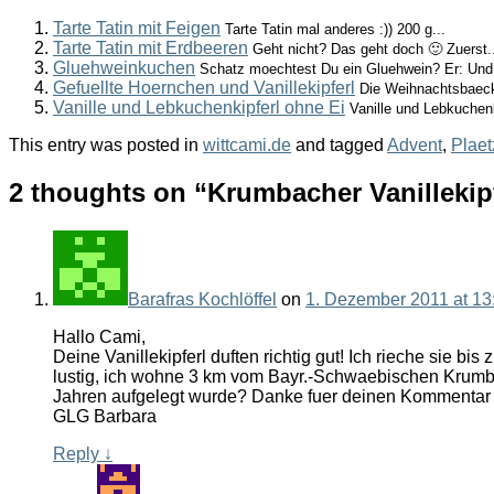
Tarte Tatin mit Feigen
Tarte Tatin mal anderes :)) 200 g...
Tarte Tatin mit Erdbeeren
Geht nicht? Das geht doch 🙂 Zuerst.
Gluehweinkuchen
Schatz moechtest Du ein Gluehwein? Er: Und.
Gefuellte Hoernchen und Vanillekipferl
Die Weihnachtsbaecke
Vanille und Lebkuchenkipferl ohne Ei
Vanille und Lebkuchenk
This entry was posted in
wittcami.de
and tagged
Advent
,
Plae
2 thoughts on “
Krumbacher Vanillekip
Barafras Kochlöffel
on
1. Dezember 2011 at 13
Hallo Cami,
Deine Vanillekipferl duften richtig gut! Ich rieche sie bis 
lustig, ich wohne 3 km vom Bayr.-Schwaebischen Krumba
Jahren aufgelegt wurde? Danke fuer deinen Kommentar 
GLG Barbara
Reply
↓