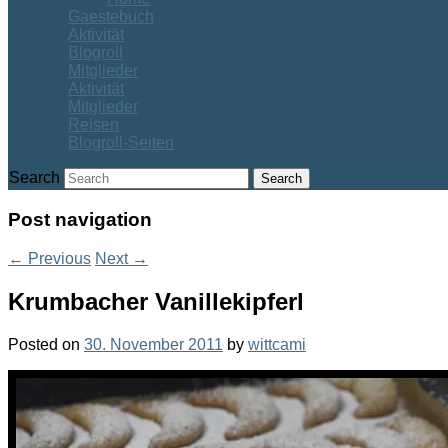
Gaestebuch
Aktivität
Blogroll
Mitglieder
Aktivität
Mitglieder
Reisen
Blogroll-Seiten
Search
Post navigation
←
Previous
Next
→
Krumbacher Vanillekipferl
Posted on
30. November 2011
by
wittcami