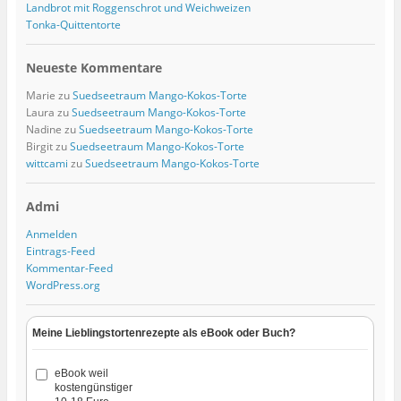
Landbrot mit Roggenschrot und Weichweizen
Tonka-Quittentorte
Neueste Kommentare
Marie
zu
Suedseetraum Mango-Kokos-Torte
Laura
zu
Suedseetraum Mango-Kokos-Torte
Nadine
zu
Suedseetraum Mango-Kokos-Torte
Birgit
zu
Suedseetraum Mango-Kokos-Torte
wittcami
zu
Suedseetraum Mango-Kokos-Torte
Admi
Anmelden
Eintrags-Feed
Kommentar-Feed
WordPress.org
Meine Lieblingstortenrezepte als eBook oder Buch?
eBook weil
kostengünstiger