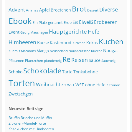
Brot
Diverse
Advent
Apfel
Broetchen
Ananas
Dessert
Ebook
Eiweiß
Erdbeeren
Eis
Ein Platz genannt Erde
Hauptgerichte
Hefe
Event
Georg Maushagen
Kuchen
Himbeeren
Kaese
Kastenbrot
Kokos
Kirschen
Nougat
Mango
Macarons
Kuerbis
Neuseeland
Norddeutsche Kueche
Re
Reisen
Sauce
Pflaumen
Plaetzchen
Sauerteig
plunderteig
Schokolade
Tonkabohne
Schoko
Tarte
Torten
Weihnachten
WST ohne Hefe
WST
Zitronen
Zwetschgen
Neueste Beiträge
Bruffin Brioche und Muffin
Zitronen-Mandel-Torte
Käsekuchen mit Himbeeren