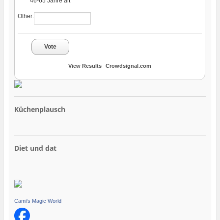
46-65 Jahre alt
Other:
Vote
View Results
Crowdsignal.com
Küchenplausch
Diet und dat
Cami's Magic World