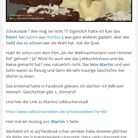
Schokolade ? Wer mag sie nicht ?!? Eigentlich hatte ich fuer das
Event
bei
Sabine
aus
Hamburg
was ganz anderes geplant, aber wie
heißt das so schoen-wer die Wahl hat , hat die Qual.
Habt ihr schon von dem Film „Als der Weihnachtsmann vom Himmel
fiel“ gehoert ? Ja? Wisst ihr auch wer das Lebkuchenhaus und die
Kekse gemacht hat? nee, natuerlich nicht. Der liebe
Martin
und sein
Sohn waren so fleissig und dann die sehr traurige Geschichte bei
Martin zu lesen.
Das erstemal hatte in Facebook gelesen, ich dachte<
ich falle vom
Himmel
<. Geschichten gibt s…Kinners!!!
Und hier der Link zu Martins Lebkuchenstadt
http://www.cafeschoenleben.de/schoenesleben/?p=841
Hier mal ein Auszug aus
Martin
’s Seite:
Nachdem ich es auf Facebook schon verraten habe, kommen jetzt hier
die Bilder der Schokoladenlebkuchenstadt. Diese Lebkuchenstadt hat