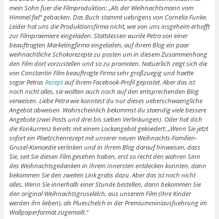
mein Sohn fuer die Filmproduktion: „Als der Weihnachtsmann vom
Himmel fiel“ gebacken. Das Buch stammt uebrigens von Cornelia Funke.
Leider hat uns die Produktionsfirma nicht, wie von uns insgeheim erhofft
zur Filmpraemiere eingeladen. Stattdessen wurde Petra von einer
beauftragten Marketingfirma eingeladen, auf ihrem Blog ein paar
weihnachtliche Schokorezepte zu posten um in diesem Zusammenhang
den Film dort vorzustellen und so zu promoten. Natuerlich zeigt sich die
von Constantin Film beauftragte Firma sehr großzuegig und haette
sogar Petras
Rezept
auf ihrem Facebook-Profil gepostet. Aber das ist
noch nicht alles, sie wollten auch noch auf den entsprechenden Blog
verweisen. Liebe Petra wie konntest du nur dieses ueberschwaengliche
Angebot abweisen. Wahrscheinlich bekommst du staendig viele bessere
Angebote (zwei Posts und drei bis sieben Verlinkungen). Oder hat dich
die Konkurrenz bereits mit einem Lockangebot gekoedert: „Wenn Sie jetzt
sofort ein Plaetzchenrezept mit unserer neuen Weihnachts-Familien-
Grusel-Komoedie verlinken und in Ihrem Blog darauf hinweisen, dass
Sie, seit Sie diesen Film gesehen haben, erst so recht den wahren Sinn
des Weihnachtsgedanken in Ihrem Innersten entdecken konnten, dann
bekommen Sie den zweiten Link gratis dazu. Aber das ist noch nicht
alles. Wenn Sie innerhalb einer Stunde bestellen, dann bekommen Sie
den original Weihnachtsgruselelch, aus unserem Film (Ihre Kinder
werden ihn lieben), als Plueschelch in der Premiumminiausfuehrung im
Wallpaperformat zugemailt.“