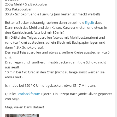
250 g Mehl + 5 g Backpulver
30 g Kakaopulver
30 Stk Schoko fuer die Fuellung (am besten schmeckt weiße!!)
Butter u Zucker schaumig ruehren dann einzeln die
Eigelb
dazu.
Dann noch das Mehl und den Kakao. Kurz verkneten und etwas in
den Kuehlschrank (war bei mir 30 min)
Ein Drittel des Teiges ausrollen (etwas mit Mehl bestaeuben) und
rund (ca 4 cm) austechen, auf ein Blech mit Backpapier legen und
dann 1 Stk Schoko drauf.
Den restl Teig ausrollen und etwas groeßere Kreise ausstechen (ca 5
cm).
Drauf legen und rundherum festdruecken damit die Schoko nicht
auslaeuft.
10 min bei 190 Grad in den Ofen (nicht zu lange sonst werden sie
etwas hart)
Ich habe bei 150 ° C Umluft gebacken, etwa 15-17 Minuten.
Quelle:
Brotbackforum
-Bjoern. Ein Rezept nach Jamie Oliver, gepostet
von Maja.
Maja, vielen Dank dafuer!