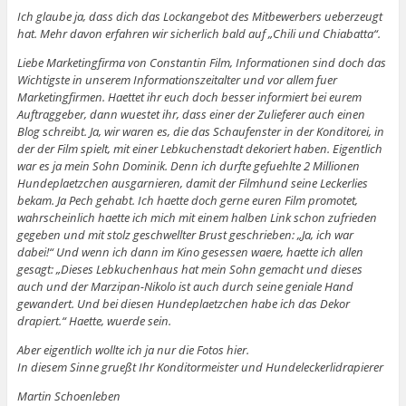
Ich glaube ja, dass dich das Lockangebot des Mitbewerbers ueberzeugt
hat. Mehr davon erfahren wir sicherlich bald auf „Chili und Chiabatta“.
Liebe Marketingfirma von Constantin Film, Informationen sind doch das
Wichtigste in unserem Informationszeitalter und vor allem fuer
Marketingfirmen. Haettet ihr euch doch besser informiert bei eurem
Auftraggeber, dann wuestet ihr, dass einer der Zulieferer auch einen
Blog schreibt. Ja, wir waren es, die das Schaufenster in der Konditorei, in
der der Film spielt, mit einer Lebkuchenstadt dekoriert haben. Eigentlich
war es ja mein Sohn Dominik. Denn ich durfte gefuehlte 2 Millionen
Hundeplaetzchen ausgarnieren, damit der Filmhund seine Leckerlies
bekam. Ja Pech gehabt. Ich haette doch gerne euren Film promotet,
wahrscheinlich haette ich mich mit einem halben Link schon zufrieden
gegeben und mit stolz geschwellter Brust geschrieben: „Ja, ich war
dabei!“ Und wenn ich dann im Kino gesessen waere, haette ich allen
gesagt: „Dieses Lebkuchenhaus hat mein Sohn gemacht und dieses
auch und der Marzipan-Nikolo ist auch durch seine geniale Hand
gewandert. Und bei diesen Hundeplaetzchen habe ich das Dekor
drapiert.“ Haette, wuerde sein.
Aber eigentlich wollte ich ja nur die Fotos hier.
In diesem Sinne grueßt Ihr Konditormeister und Hundeleckerlidrapierer
Martin Schoenleben