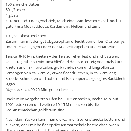
150 g weiche Butter
50 g Zucker
4 g Salz
Zitronen- od. Orangenabrieb, Mark einer Vanilleschote, evtl. noch 1
gute Prise Muskatbluete, Kardamom, Nelken und Zimt
10 g Schokostueckchen
Zusammen mit den gut abgetropften u. leicht bemehlten Cranberrys
und Nuessen gegen Ender der Knetzeit zugeben und einarbeiten.
Teig ca. 8-10 Min. kneten – der Teig soll eher fest und nicht zu weich
sein – Teigruhe 30 Min. anschließend den Stollenteig nochmals kurz
kneten und in 4 Teile teilen, grob rundwirken und langrollen zu
Straengen von ca. 2 cm Ǿ , etwas flachdruecken, in ca. 2 cm lang
Stuecke schneiden und auf ein mit Backpapier ausgelegtes Backblech
legen.
Abgedeckt ca. 20-25 Min. gehen lassen.
Backen: im vorgeheizten Ofen bei 210° anbacken, nach 5 Min. auf
190° reduzieren und weitere 10-15 Min. backen bis die
Stollenstueckchen goldbraun sind.
Nach dem Backen kann man die warmen Stollenstuecke buttern und
zuckern, oder mit heißer Aprikosenmarmelade bestreichen, wenn
diese angezogen ist, mit Kuvertuere ueberziehen.