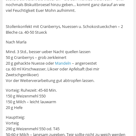
nochmals Biskuitbroesel hinzu geben… kommt ganz darauf an wie
viel Feuchtigkeit Euer Mohn aufnimmt.
Stollenkonfekt mit Cranberrys, Nuessen u. Schokostueckchen – 2
Bleche ca. 40-50 Stueck
Nach Marla
Mind. 3 Std., besser ueber Nacht quellen lassen
50 g Cranberrys – grob zerkleinert
20 g gehackte Nuesse oder
Mandeln
– angeroestet
ca. 60 ml Kirschwasser, Likoer oder Apfelsaft (bei mir
Zwetschgenlikoer)
Vor der Weiterverarbeitung gut abtropfen lassen.
Vorteig: Ruhezeit: 45-60 Min.
150 g Weizenmehl 550
150 g Milch – leicht lauwarm
20 g Hefe
Hauptteig:
Vorteig
290 g Weizenmehl 550 od. T45
50-60 g Milch – langsam zugeben, Teig sollte nicht zu weich werden