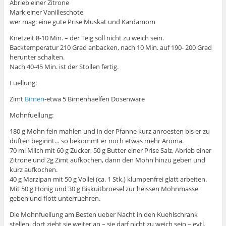
Abrieb einer Zitrone
Mark einer Vanilleschote
wer mag: eine gute Prise Muskat und Kardamom
Knetzeit 8-10 Min. – der Teig soll nicht zu weich sein.
Backtemperatur 210 Grad anbacken, nach 10 Min. auf 190- 200 Grad
herunter schalten.
Nach 40-45 Min. ist der Stollen fertig.
Fuellung:
Zimt
Birnen
-etwa 5 Birnenhaelfen Dosenware
Mohnfuellung:
180 g Mohn fein mahlen und in der Pfanne kurz anroesten bis er zu
duften beginnt… so bekommt er noch etwas mehr Aroma.
70 ml Milch mit 60 g Zucker, 50 g Butter einer Prise Salz, Abrieb einer
Zitrone und 2g Zimt aufkochen, dann den Mohn hinzu geben und
kurz aufkochen.
40 g Marzipan mit 50 g Vollei (ca. 1 Stk.) klumpenfrei glatt arbeiten.
Mit 50 g Honig und 30 g Biskuitbroesel zur heissen Mohnmasse
geben und flott unterruehren.
Die Mohnfuellung am Besten ueber Nacht in den Kuehlschrank
stellen, dort zieht sie weiter an – sie darf nicht zu weich sein – evtl.