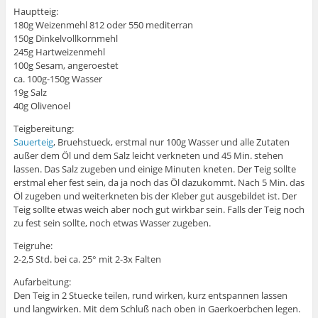
Hauptteig:
180g Weizenmehl 812 oder 550 mediterran
150g Dinkelvollkornmehl
245g Hartweizenmehl
100g Sesam, angeroestet
ca. 100g-150g Wasser
19g Salz
40g Olivenoel
Teigbereitung:
Sauerteig
, Bruehstueck, erstmal nur 100g Wasser und alle Zutaten
außer dem Öl und dem Salz leicht verkneten und 45 Min. stehen
lassen. Das Salz zugeben und einige Minuten kneten. Der Teig sollte
erstmal eher fest sein, da ja noch das Öl dazukommt. Nach 5 Min. das
Öl zugeben und weiterkneten bis der Kleber gut ausgebildet ist. Der
Teig sollte etwas weich aber noch gut wirkbar sein. Falls der Teig noch
zu fest sein sollte, noch etwas Wasser zugeben.
Teigruhe:
2-2,5 Std. bei ca. 25° mit 2-3x Falten
Aufarbeitung:
Den Teig in 2 Stuecke teilen, rund wirken, kurz entspannen lassen
und langwirken. Mit dem Schluß nach oben in Gaerkoerbchen legen.