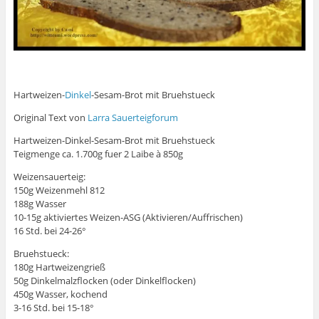
Hartweizen-
Dinkel
-Sesam-Brot mit Bruehstueck
Original Text von
Larra Sauerteigforum
Hartweizen-Dinkel-Sesam-Brot mit Bruehstueck
Teigmenge ca. 1.700g fuer 2 Laibe à 850g
Weizensauerteig:
150g Weizenmehl 812
188g Wasser
10-15g aktiviertes Weizen-ASG (Aktivieren/Auffrischen)
16 Std. bei 24-26°
Bruehstueck:
180g Hartweizengrieß
50g Dinkelmalzflocken (oder Dinkelflocken)
450g Wasser, kochend
3-16 Std. bei 15-18°