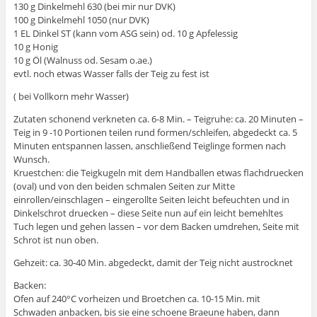
130 g Dinkelmehl 630 (bei mir nur DVK)
100 g Dinkelmehl 1050 (nur DVK)
1 EL Dinkel ST (kann vom ASG sein) od. 10 g Apfelessig
10 g Honig
10 g Öl (Walnuss od. Sesam o.ae.)
evtl. noch etwas Wasser falls der Teig zu fest ist
( bei Vollkorn mehr Wasser)
Zutaten schonend verkneten ca. 6-8 Min. – Teigruhe: ca. 20 Minuten –
Teig in 9 -10 Portionen teilen rund formen/schleifen, abgedeckt ca. 5
Minuten entspannen lassen, anschließend Teiglinge formen nach
Wunsch.
Kruestchen: die Teigkugeln mit dem Handballen etwas flachdruecken
(oval) und von den beiden schmalen Seiten zur Mitte
einrollen/einschlagen – eingerollte Seiten leicht befeuchten und in
Dinkelschrot druecken – diese Seite nun auf ein leicht bemehltes
Tuch legen und gehen lassen – vor dem Backen umdrehen, Seite mit
Schrot ist nun oben.
Gehzeit: ca. 30-40 Min. abgedeckt, damit der Teig nicht austrocknet
Backen:
Ofen auf 240°C vorheizen und Broetchen ca. 10-15 Min. mit
Schwaden anbacken, bis sie eine schoene Braeune haben, dann