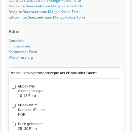
Laura
zu
Suedseetraum Mango-Kokos-Torte
Nadine
zu
Suedseetraum Mango-Kokos-Torte
Birgit
zu
Suedseetraum Mango-Kokos-Torte
wittcami
zu
Suedseetraum Mango-Kokos-Torte
Admi
Anmelden
Eintrags-Feed
Kommentar-Feed
WordPress.org
Meine Lieblingstortenrezepte als eBook oder Buch?
eBook weil
kostengünstiger
10-18 Euro
eBook ist im
Kommen iPhone
PDF
Buch gebunden
25- 30 Euro