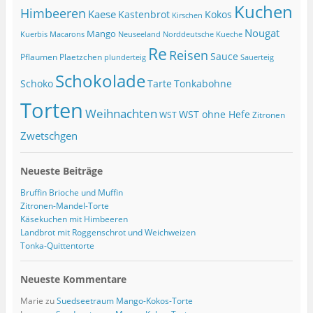
Kuchen
Himbeeren
Kaese
Kastenbrot
Kokos
Kirschen
Nougat
Mango
Macarons
Kuerbis
Neuseeland
Norddeutsche Kueche
Re
Reisen
Sauce
Pflaumen
Plaetzchen
Sauerteig
plunderteig
Schokolade
Tonkabohne
Schoko
Tarte
Torten
Weihnachten
WST ohne Hefe
WST
Zitronen
Zwetschgen
Neueste Beiträge
Bruffin Brioche und Muffin
Zitronen-Mandel-Torte
Käsekuchen mit Himbeeren
Landbrot mit Roggenschrot und Weichweizen
Tonka-Quittentorte
Neueste Kommentare
Marie
zu
Suedseetraum Mango-Kokos-Torte