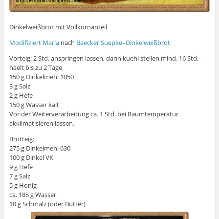
Dinkelweißbrot mit Vollkornanteil
Modifiziert Marla
nach
Baecker Suepke
–
Dinkelweißbrot
Vorteig: 2 Std. anspringen lassen, dann kuehl stellen mind. 16 Std.-
haelt bis zu 2 Tage
150 g Dinkelmehl 1050
3 g Salz
2 g Hefe
150 g Wasser kalt
Vor der Weiterverarbeitung ca. 1 Std. bei Raumtemperatur
akklimatisieren lassen.
Brotteig:
275 g Dinkelmehl 630
100 g Dinkel VK
9 g Hefe
7 g Salz
5 g Honig
ca. 185 g Wasser
10 g Schmalz (oder Butter)