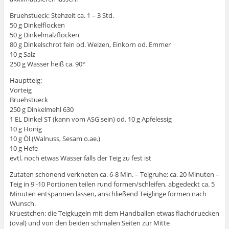
Bruehstueck: Stehzeit ca. 1 – 3 Std.
50 g Dinkelflocken
50 g Dinkelmalzflocken
80 g Dinkelschrot fein od. Weizen, Einkorn od. Emmer
10 g Salz
250 g Wasser heiß ca. 90°
Hauptteig:
Vorteig
Bruehstueck
250 g Dinkelmehl 630
1 EL Dinkel ST (kann vom ASG sein) od. 10 g Apfelessig
10 g Honig
10 g Öl (Walnuss, Sesam o.ae.)
10 g Hefe
evtl. noch etwas Wasser falls der Teig zu fest ist
Zutaten schonend verkneten ca. 6-8 Min. – Teigruhe: ca. 20 Minuten –
Teig in 9 -10 Portionen teilen rund formen/schleifen, abgedeckt ca. 5
Minuten entspannen lassen, anschließend Teiglinge formen nach
Wunsch.
Kruestchen: die Teigkugeln mit dem Handballen etwas flachdruecken
(oval) und von den beiden schmalen Seiten zur Mitte