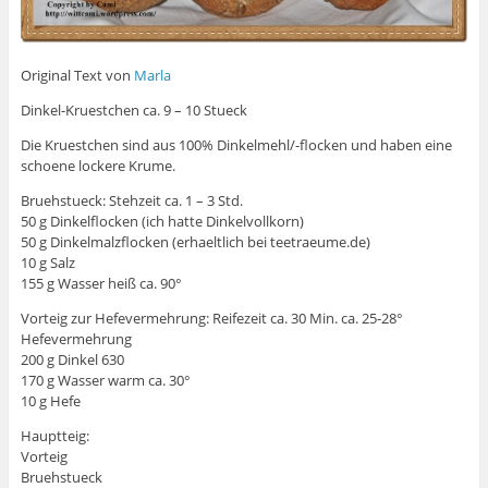
Original Text von
Marla
Dinkel-Kruestchen ca. 9 – 10 Stueck
Die Kruestchen sind aus 100% Dinkelmehl/-flocken und haben eine
schoene lockere Krume.
Bruehstueck: Stehzeit ca. 1 – 3 Std.
50 g Dinkelflocken (ich hatte Dinkelvollkorn)
50 g Dinkelmalzflocken (erhaeltlich bei teetraeume.de)
10 g Salz
155 g Wasser heiß ca. 90°
Vorteig zur Hefevermehrung: Reifezeit ca. 30 Min. ca. 25-28°
Hefevermehrung
200 g Dinkel 630
170 g Wasser warm ca. 30°
10 g Hefe
Hauptteig:
Vorteig
Bruehstueck