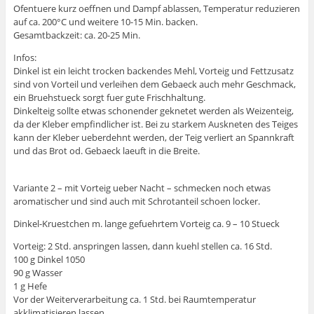
Ofentuere kurz oeffnen und Dampf ablassen, Temperatur reduzieren
auf ca. 200°C und weitere 10-15 Min. backen.
Gesamtbackzeit: ca. 20-25 Min.
Infos:
Dinkel ist ein leicht trocken backendes Mehl, Vorteig und Fettzusatz
sind von Vorteil und verleihen dem Gebaeck auch mehr Geschmack,
ein Bruehstueck sorgt fuer gute Frischhaltung.
Dinkelteig sollte etwas schonender geknetet werden als Weizenteig,
da der Kleber empfindlicher ist. Bei zu starkem Auskneten des Teiges
kann der Kleber ueberdehnt werden, der Teig verliert an Spannkraft
und das Brot od. Gebaeck laeuft in die Breite.
Variante 2 – mit Vorteig ueber Nacht – schmecken noch etwas
aromatischer und sind auch mit Schrotanteil schoen locker.
Dinkel-Kruestchen m. lange gefuehrtem Vorteig ca. 9 – 10 Stueck
Vorteig: 2 Std. anspringen lassen, dann kuehl stellen ca. 16 Std.
100 g Dinkel 1050
90 g Wasser
1 g Hefe
Vor der Weiterverarbeitung ca. 1 Std. bei Raumtemperatur
akklimatisieren lassen.