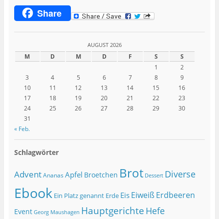
Share
AUGUST 2026
M
D
M
D
F
S
S
1
2
3
4
5
6
7
8
9
10
11
12
13
14
15
16
17
18
19
20
21
22
23
24
25
26
27
28
29
30
31
« Feb.
Schlagwörter
Brot
Diverse
Advent
Apfel
Broetchen
Ananas
Dessert
Ebook
Eiweiß
Erdbeeren
Eis
Ein Platz genannt Erde
Hauptgerichte
Hefe
Event
Georg Maushagen