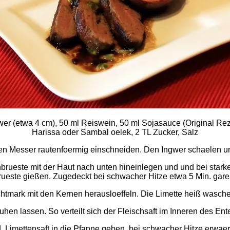
gwer (etwa 4 cm), 50 ml Reiswein, 50 ml Sojasauce (Original Reze
Harissa oder Sambal oelek, 2 TL Zucker, Salz
en Messer rautenfoermig einschneiden. Den Ingwer schaelen und
rueste mit der Haut nach unten hineinlegen und und bei starker 
este gießen. Zugedeckt bei schwacher Hitze etwa 5 Min. gare
htmark mit den Kernen herausloeffeln. Die Limette heiß waschen
uhen lassen. So verteilt sich der Fleischsaft im Inneren des En
EL Limettensaft in die Pfanne geben, bei schwacher Hitze erwa