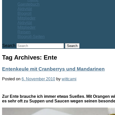
Gaestebuch
Aktivität
Blogroll
Mitglieder
Aktivität
Mitglieder
Reisen
Blogroll-Seiten
Search
Tag Archives:
Ente
Entenkeule mit Cranberrys und Mandarinen
Posted on
6. November 2010
by
wittcami
Zur Ente brauche ich immer etwas Sueßes. Mit Orangen wir
es sehr oft zu Suppen und Saucen wegen seinen besond