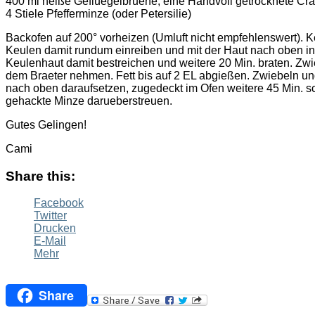
400 ml heiße Gefluegelbruehe, eine Handvoll getrocknete Cr
4 Stiele Pfefferminze (oder Petersilie)
Backofen auf 200° vorheizen (Umluft nicht empfehlenswert). K
Keulen damit rundum einreiben und mit der Haut nach oben in 
Keulenhaut damit bestreichen und weitere 20 Min. braten. Zw
dem Braeter nehmen. Fett bis auf 2 EL abgießen. Zwiebeln un
nach oben daraufsetzen, zugedeckt im Ofen weitere 45 Min. 
gehackte Minze darueberstreuen.
Gutes Gelingen!
Cami
Share this:
Facebook
Twitter
Drucken
E-Mail
Mehr
Share