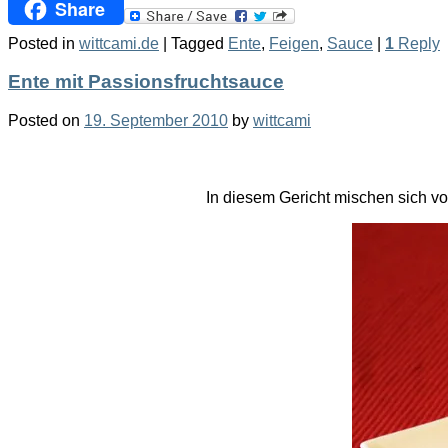
Share
Posted in
wittcami.de
|
Tagged
Ente
,
Feigen
,
Sauce
|
1
Reply
Ente mit Passionsfruchtsauce
Posted on
19. September 2010
by
wittcami
In diesem Gericht mischen sich vo