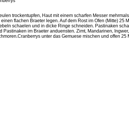
anberrys
eulen trockentupfen, Haut mit einem scharfen Messer mehrmals 
einen flachen Braeter legen. Auf dem Rost im Ofen (Mitte) 25 
iebeln schaelen und in dicke Ringe schneiden. Pastinaken schae
d Pastinaken im Braeter anduensten. Zimt, Mandarinen, Ingwer,
schmoren.Cranberrys unter das Gemuese mischen und offen 25 