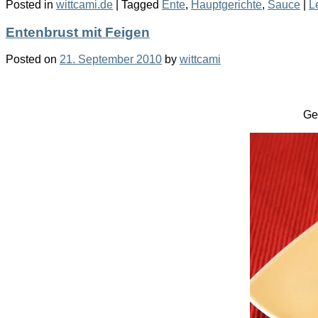
Posted in
wittcami.de
|
Tagged
Ente
,
Hauptgerichte
,
Sauce
|
L
Entenbrust mit Feigen
Posted on
21. September 2010
by
wittcami
Ge