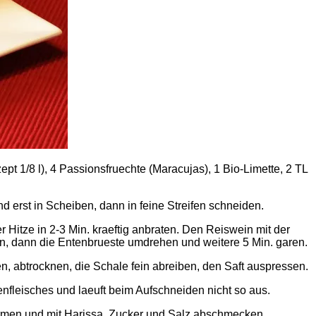
pt 1/8 l), 4 Passionsfruechte (Maracujas), 1 Bio-Limette, 2 TL
 erst in Scheiben, dann in feine Streifen schneiden.
Hitze in 2-3 Min. kraeftig anbraten. Den Reiswein mit der
n, dann die Entenbrueste umdrehen und weitere 5 Min. garen.
, abtrocknen, die Schale fein abreiben, den Saft auspressen.
tenfleisches und laeuft beim Aufschneiden nicht so aus.
ermen und mit Harissa, Zucker und Salz abschmecken.