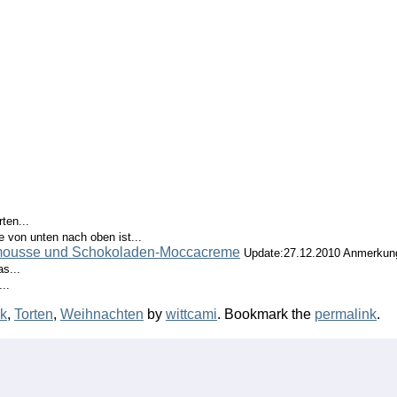
ten...
e von unten nach oben ist...
tmousse und Schokoladen-Moccacreme
Update:27.12.2010 Anmerkunge
s...
..
k
,
Torten
,
Weihnachten
by
wittcami
. Bookmark the
permalink
.