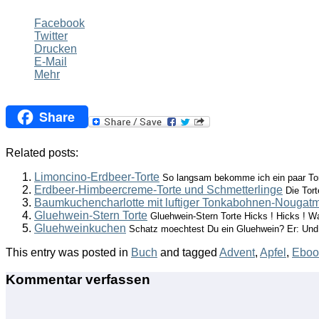
Facebook
Twitter
Drucken
E-Mail
Mehr
Share
Related posts:
Limoncino-Erdbeer-Torte
So langsam bekomme ich ein paar Tor
Erdbeer-Himbeercreme-Torte und Schmetterlinge
Die Tort
Baumkuchencharlotte mit luftiger Tonkabohnen-Nouga
Gluehwein-Stern Torte
Gluehwein-Stern Torte Hicks ! Hicks ! Wa
Gluehweinkuchen
Schatz moechtest Du ein Gluehwein? Er: Und.
This entry was posted in
Buch
and tagged
Advent
,
Apfel
,
Eboo
Kommentar verfassen