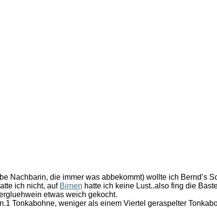
iebe Nachbarin, die immer was abbekommt) wollte ich Bernd’s Sc
tte ich nicht, auf
Birnen
hatte ich keine Lust..also fing die Bast
beergluehwein etwas weich gekocht.
en.1 Tonkabohne, weniger als einem Viertel geraspelter Tonka