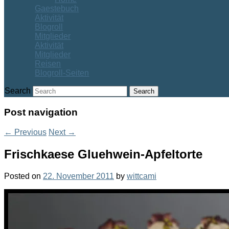
Gaestebuch
Aktivität
Blogroll
Mitglieder
Aktivität
Mitglieder
Reisen
Blogroll-Seiten
Search
Post navigation
←
Previous
Next
→
Frischkaese Gluehwein-Apfeltorte
Posted on
22. November 2011
by
wittcami