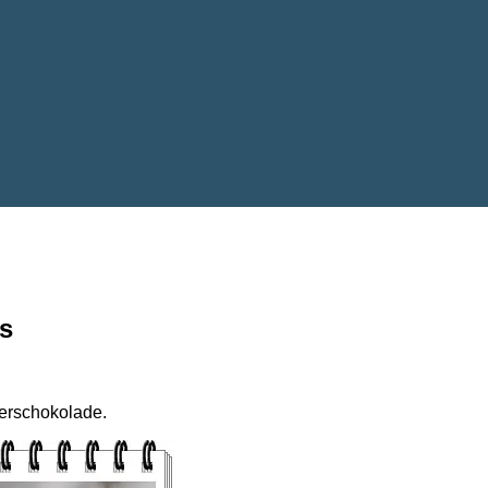
s
tterschokolade.