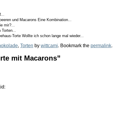
...
mbeeren und Macarons Eine Kombination...
e mir?...
Torten...
ehaus-Torte Wollte ich schon lange mal wieder...
hokolade
,
Torten
by
wittcami
. Bookmark the
permalink
.
rte mit Macarons
”
id: