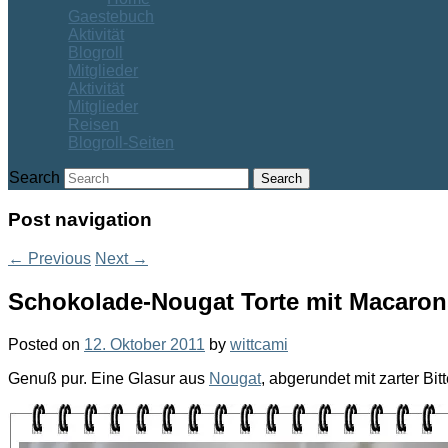
Gaestebuch
Aktivität
Blogroll
Mitglieder
Aktivität
Mitglieder
Reisen
Blogroll-Seiten
Search
Post navigation
←
Previous
Next
→
Schokolade-Nougat Torte mit Macaron
Posted on
12. Oktober 2011
by
wittcami
Genuß pur. Eine Glasur aus
Nougat
, abgerundet mit zarter Bi