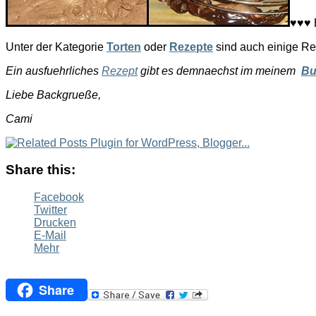
♥♥♥ 
Unter der Kategorie
Torten
oder
Rezepte
sind auch einige Rez
Ein ausfuehrliches
Rezept
gibt es demnaechst im meinem
Bu
Liebe Backgrueße,
Cami
Share this:
Facebook
Twitter
Drucken
E-Mail
Mehr
Share