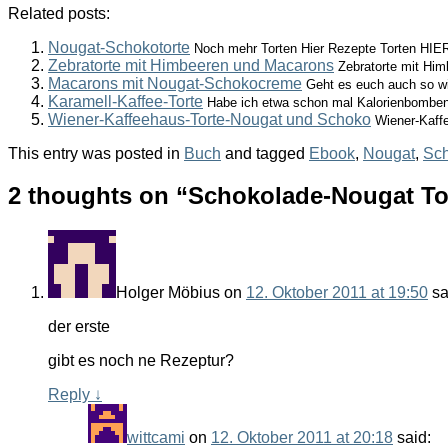
Related posts:
Nougat-Schokotorte
Noch mehr Torten Hier Rezepte Torten HIER
Zebratorte mit Himbeeren und Macarons
Zebratorte mit Hi
Macarons mit Nougat-Schokocreme
Geht es euch auch so wi
Karamell-Kaffee-Torte
Habe ich etwa schon mal Kalorienbomben 
Wiener-Kaffeehaus-Torte-Nougat und Schoko
Wiener-Kaffe
This entry was posted in
Buch
and tagged
Ebook
,
Nougat
,
Sc
2 thoughts on “
Schokolade-Nougat To
Holger Möbius
on
12. Oktober 2011 at 19:50
sa
der erste
gibt es noch ne Rezeptur?
Reply
↓
wittcami
on
12. Oktober 2011 at 20:18
said: