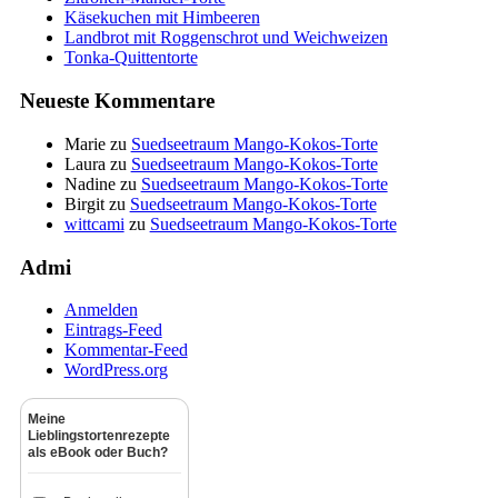
Käsekuchen mit Himbeeren
Landbrot mit Roggenschrot und Weichweizen
Tonka-Quittentorte
Neueste Kommentare
Marie
zu
Suedseetraum Mango-Kokos-Torte
Laura
zu
Suedseetraum Mango-Kokos-Torte
Nadine
zu
Suedseetraum Mango-Kokos-Torte
Birgit
zu
Suedseetraum Mango-Kokos-Torte
wittcami
zu
Suedseetraum Mango-Kokos-Torte
Admi
Anmelden
Eintrags-Feed
Kommentar-Feed
WordPress.org
Meine
Lieblingstortenrezepte
als eBook oder Buch?