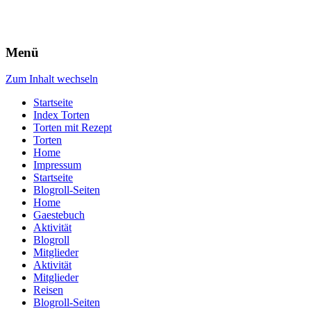
Menü
Zum Inhalt wechseln
Startseite
Index Torten
Torten mit Rezept
Torten
Home
Impressum
Startseite
Blogroll-Seiten
Home
Gaestebuch
Aktivität
Blogroll
Mitglieder
Aktivität
Mitglieder
Reisen
Blogroll-Seiten