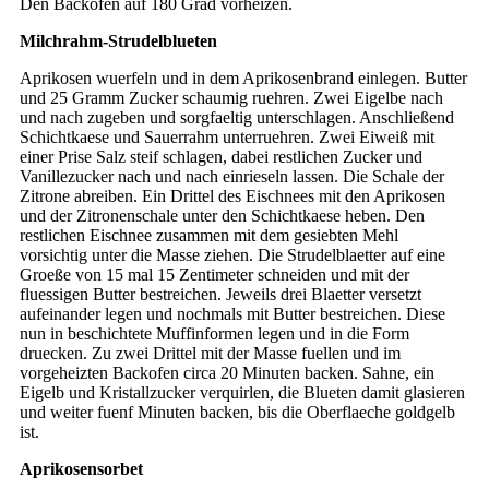
Den Backofen auf 180 Grad vorheizen.
Milchrahm-Strudelblueten
Aprikosen wuerfeln und in dem Aprikosenbrand einlegen. Butter
und 25 Gramm Zucker schaumig ruehren. Zwei Eigelbe nach
und nach zugeben und sorgfaeltig unterschlagen. Anschließend
Schichtkaese und Sauerrahm unterruehren. Zwei Eiweiß mit
einer Prise Salz steif schlagen, dabei restlichen Zucker und
Vanillezucker nach und nach einrieseln lassen. Die Schale der
Zitrone abreiben. Ein Drittel des Eischnees mit den Aprikosen
und der Zitronenschale unter den Schichtkaese heben. Den
restlichen Eischnee zusammen mit dem gesiebten Mehl
vorsichtig unter die Masse ziehen. Die Strudelblaetter auf eine
Groeße von 15 mal 15 Zentimeter schneiden und mit der
fluessigen Butter bestreichen. Jeweils drei Blaetter versetzt
aufeinander legen und nochmals mit Butter bestreichen. Diese
nun in beschichtete Muffinformen legen und in die Form
druecken. Zu zwei Drittel mit der Masse fuellen und im
vorgeheizten Backofen circa 20 Minuten backen. Sahne, ein
Eigelb und Kristallzucker verquirlen, die Blueten damit glasieren
und weiter fuenf Minuten backen, bis die Oberflaeche goldgelb
ist.
Aprikosensorbet