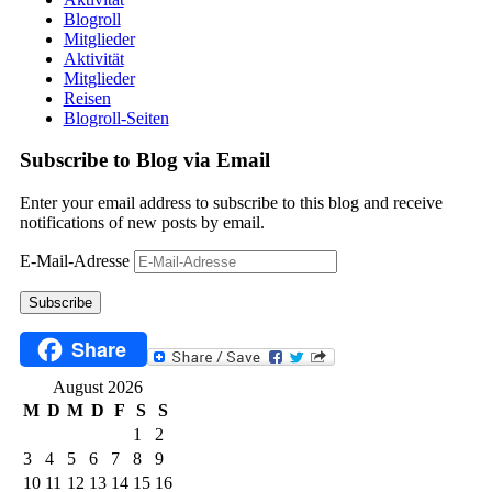
Blogroll
Mitglieder
Aktivität
Mitglieder
Reisen
Blogroll-Seiten
Subscribe to Blog via Email
Enter your email address to subscribe to this blog and receive
notifications of new posts by email.
E-Mail-Adresse
Subscribe
Share
August 2026
M
D
M
D
F
S
S
1
2
3
4
5
6
7
8
9
10
11
12
13
14
15
16