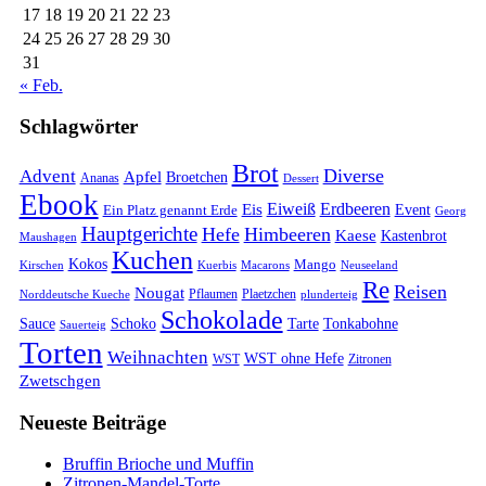
17
18
19
20
21
22
23
24
25
26
27
28
29
30
31
« Feb.
Schlagwörter
Brot
Diverse
Advent
Apfel
Broetchen
Ananas
Dessert
Ebook
Eiweiß
Erdbeeren
Eis
Event
Ein Platz genannt Erde
Georg
Hauptgerichte
Hefe
Himbeeren
Kaese
Kastenbrot
Maushagen
Kuchen
Kokos
Mango
Kirschen
Macarons
Kuerbis
Neuseeland
Re
Reisen
Nougat
Pflaumen
Plaetzchen
Norddeutsche Kueche
plunderteig
Schokolade
Sauce
Tonkabohne
Schoko
Tarte
Sauerteig
Torten
Weihnachten
WST ohne Hefe
WST
Zitronen
Zwetschgen
Neueste Beiträge
Bruffin Brioche und Muffin
Zitronen-Mandel-Torte