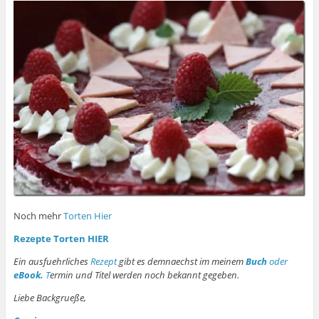
Noch mehr
Torten
Hier
Rezepte Torten HIER
Ein ausfuehrliches
Rezept
gibt es demnaechst im meinem
Buch
oder
eBook.
T
ermin und Titel werden noch bekannt gegeben.
Liebe Backgrueße,