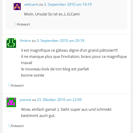
wittcami
zu
3. September 2010 um 16:19
Moin, Ursula! So ist es..L.G.Cami
Antwort
fimère
zu
3. September 2010 um 20:18
il est magnifique ce gâteau digne d’un grand pâtissier!!!!
il ne manque plus que l’invitation, bravo pour ce magnifique
travail
le nouveau look de ton blog est parfait
bonne soirée
Antwort
joanna
zu
23. Oktober 2010 um 22:09
Wow, einfach genial :). Sieht super aus und schmekt
bestimmt auch gut.
Antwort