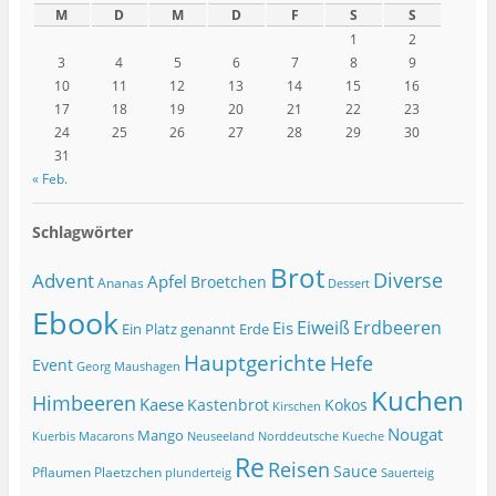
M
D
M
D
F
S
S
1
2
3
4
5
6
7
8
9
10
11
12
13
14
15
16
17
18
19
20
21
22
23
24
25
26
27
28
29
30
31
« Feb.
Schlagwörter
Brot
Diverse
Advent
Apfel
Broetchen
Ananas
Dessert
Ebook
Eiweiß
Erdbeeren
Eis
Ein Platz genannt Erde
Hauptgerichte
Hefe
Event
Georg Maushagen
Kuchen
Himbeeren
Kaese
Kastenbrot
Kokos
Kirschen
Nougat
Mango
Macarons
Kuerbis
Neuseeland
Norddeutsche Kueche
Re
Reisen
Sauce
Pflaumen
Plaetzchen
Sauerteig
plunderteig