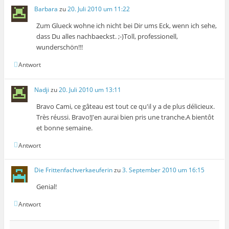
Barbara
zu
20. Juli 2010 um 11:22
Zum Glueck wohne ich nicht bei Dir ums Eck, wenn ich sehe,
dass Du alles nachbaeckst. ;-)Toll, professionell,
wunderschön!!!
Antwort
Nadji
zu
20. Juli 2010 um 13:11
Bravo Cami, ce gâteau est tout ce qu'il y a de plus délicieux.
Très réussi. Bravo!J'en aurai bien pris une tranche.A bientôt
et bonne semaine.
Antwort
Die Frittenfachverkaeuferin
zu
3. September 2010 um 16:15
Genial!
Antwort