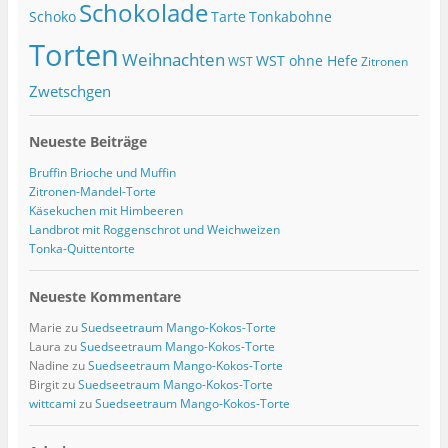
Schokolade
Tonkabohne
Schoko
Tarte
Torten
Weihnachten
WST ohne Hefe
WST
Zitronen
Zwetschgen
Neueste Beiträge
Bruffin Brioche und Muffin
Zitronen-Mandel-Torte
Käsekuchen mit Himbeeren
Landbrot mit Roggenschrot und Weichweizen
Tonka-Quittentorte
Neueste Kommentare
Marie
zu
Suedseetraum Mango-Kokos-Torte
Laura
zu
Suedseetraum Mango-Kokos-Torte
Nadine
zu
Suedseetraum Mango-Kokos-Torte
Birgit
zu
Suedseetraum Mango-Kokos-Torte
wittcami
zu
Suedseetraum Mango-Kokos-Torte