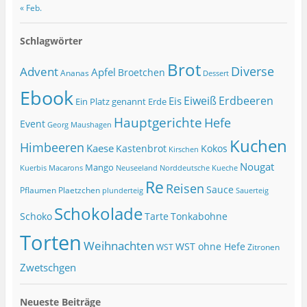
« Feb.
Schlagwörter
Brot
Diverse
Advent
Apfel
Broetchen
Ananas
Dessert
Ebook
Eiweiß
Erdbeeren
Eis
Ein Platz genannt Erde
Hauptgerichte
Hefe
Event
Georg Maushagen
Kuchen
Himbeeren
Kaese
Kastenbrot
Kokos
Kirschen
Nougat
Mango
Macarons
Kuerbis
Neuseeland
Norddeutsche Kueche
Re
Reisen
Sauce
Pflaumen
Plaetzchen
Sauerteig
plunderteig
Schokolade
Tonkabohne
Schoko
Tarte
Torten
Weihnachten
WST ohne Hefe
WST
Zitronen
Zwetschgen
Neueste Beiträge