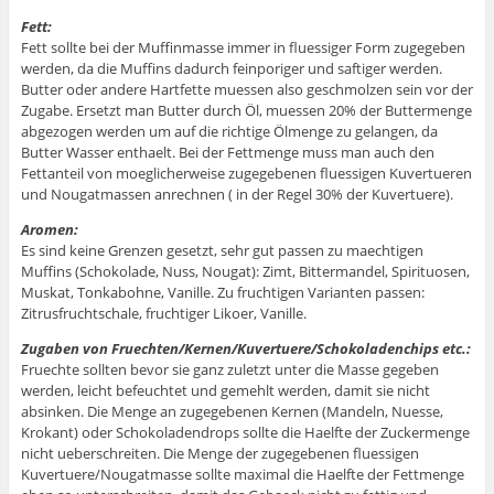
Fett:
Fett sollte bei der Muffinmasse immer in fluessiger Form zugegeben
werden, da die Muffins dadurch feinporiger und saftiger werden.
Butter oder andere Hartfette muessen also geschmolzen sein vor der
Zugabe. Ersetzt man Butter durch Öl, muessen 20% der Buttermenge
abgezogen werden um auf die richtige Ölmenge zu gelangen, da
Butter Wasser enthaelt. Bei der Fettmenge muss man auch den
Fettanteil von moeglicherweise zugegebenen fluessigen Kuvertueren
und Nougatmassen anrechnen ( in der Regel 30% der Kuvertuere).
Aromen:
Es sind keine Grenzen gesetzt, sehr gut passen zu maechtigen
Muffins (Schokolade, Nuss, Nougat): Zimt, Bittermandel, Spirituosen,
Muskat, Tonkabohne, Vanille. Zu fruchtigen Varianten passen:
Zitrusfruchtschale, fruchtiger Likoer, Vanille.
Zugaben von Fruechten/Kernen/Kuvertuere/Schokoladenchips etc.:
Fruechte sollten bevor sie ganz zuletzt unter die Masse gegeben
werden, leicht befeuchtet und gemehlt werden, damit sie nicht
absinken. Die Menge an zugegebenen Kernen (Mandeln, Nuesse,
Krokant) oder Schokoladendrops sollte die Haelfte der Zuckermenge
nicht ueberschreiten. Die Menge der zugegebenen fluessigen
Kuvertuere/Nougatmasse sollte maximal die Haelfte der Fettmenge