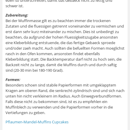
eben so unterschreiten, damit das Gebaeck nicht zu fettig und
schwer ist.
Zubereitung:
Bei der Muffinmasse gilt es zu beachten immer die trockenen
Zutaten und die fluessigen getrennt voneinander zu vermischen und
erst dann sehr kurz miteinander zu mischen. Dies ist unbedingt zu
beachten, da aufgrund der hohen Fluessigkeitszugabe ansonsten
eine Kleberbildung entstuende, die das fertige Gebaeck sproede
und/oder zaeh macht. Auch sollten die befuellten Formen moeglichst
rasch in den Ofen kommen, ansonsten findet ebenfalls
Kleberbildung statt. Die Backtemperatur darf nicht zu hoch sein, die
Backzeit nicht zu lange, damit die Muffins durch und durch saftig
sind (20-30 min bei 180-190 Grad).
Formen:
Besonders schoen sind stabile Papierformen mit umgeklapptem
Kragen am oberen Rand, die senkrecht-zylindrisch sind und sich nach
unten hin nicht verkleinern im Radius. Auch Einwegverbundformen.
Falls diese nicht zu bekommen sind, ist es zu empfehlen ein
Muffinblech zu verwenden und die Papierformen vorher in die
Vertiefungen zu geben.
Pflaumen-Mandel-Muffins Cupcakes