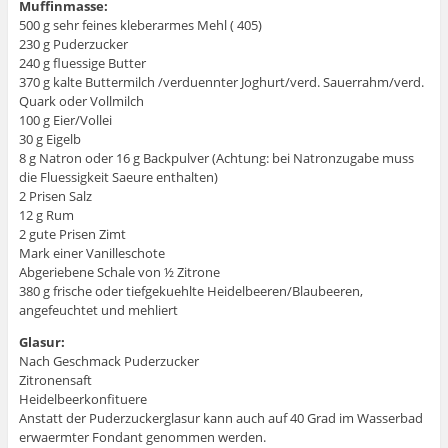
Muffinmasse:
500 g sehr feines kleberarmes Mehl ( 405)
230 g Puderzucker
240 g fluessige Butter
370 g kalte Buttermilch /verduennter Joghurt/verd. Sauerrahm/verd.
Quark oder Vollmilch
100 g Eier/Vollei
30 g Eigelb
8 g Natron oder 16 g Backpulver (Achtung: bei Natronzugabe muss
die Fluessigkeit Saeure enthalten)
2 Prisen Salz
12 g Rum
2 gute Prisen Zimt
Mark einer Vanilleschote
Abgeriebene Schale von ½ Zitrone
380 g frische oder tiefgekuehlte Heidelbeeren/Blaubeeren,
angefeuchtet und mehliert
Glasur:
Nach Geschmack Puderzucker
Zitronensaft
Heidelbeerkonfituere
Anstatt der Puderzuckerglasur kann auch auf 40 Grad im Wasserbad
erwaermter Fondant genommen werden.