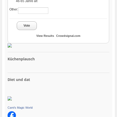
46-65 Jahre alt
Other:
Vote
View Results
Crowdsignal.com
Küchenplausch
Diet und dat
Cami's Magic World