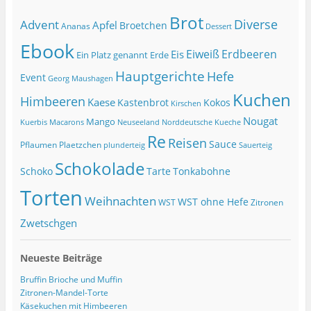
Brot
Diverse
Advent
Apfel
Broetchen
Ananas
Dessert
Ebook
Eiweiß
Erdbeeren
Eis
Ein Platz genannt Erde
Hauptgerichte
Hefe
Event
Georg Maushagen
Kuchen
Himbeeren
Kaese
Kastenbrot
Kokos
Kirschen
Nougat
Mango
Macarons
Kuerbis
Neuseeland
Norddeutsche Kueche
Re
Reisen
Sauce
Pflaumen
Plaetzchen
Sauerteig
plunderteig
Schokolade
Tonkabohne
Schoko
Tarte
Torten
Weihnachten
WST ohne Hefe
WST
Zitronen
Zwetschgen
Neueste Beiträge
Bruffin Brioche und Muffin
Zitronen-Mandel-Torte
Käsekuchen mit Himbeeren