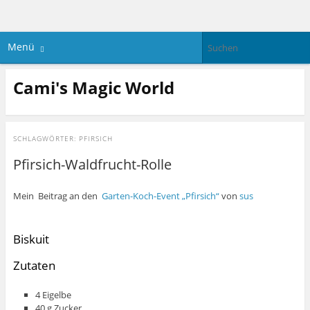
Menü
Cami's Magic World
SCHLAGWÖRTER:
PFIRSICH
Pfirsich-Waldfrucht-Rolle
Mein Beitrag an den
Garten-Koch-Event „Pfirsich“
von
sus
Biskuit
Zutaten
4 Eigelbe
40 g Zucker