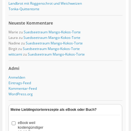
Landbrot mit Roggenschrot und Weichweizen
Tonka-Quittentorte
Neueste Kommentare
Marie
zu
Suedseetraum Mango-Kokos-Torte
Laura
zu
Suedseetraum Mango-Kokos-Torte
Nadine
zu
Suedseetraum Mango-Kokos-Torte
Birgit
zu
Suedseetraum Mango-Kokos-Torte
wittcami
zu
Suedseetraum Mango-Kokos-Torte
Admi
Anmelden
Eintrags-Feed
Kommentar-Feed
WordPress.org
Meine Lieblingstortenrezepte als eBook oder Buch?
eBook weil
kostengünstiger