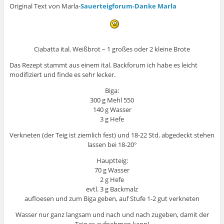
Original Text von Marla-
Sauerteigforum-Danke Marla
Ciabatta ital. Weißbrot – 1 großes oder 2 kleine Brote
Das Rezept stammt aus einem ital. Backforum ich habe es leicht
modifiziert und finde es sehr lecker.
Biga:
300 g Mehl 550
140 g Wasser
3 g Hefe
Verkneten (der Teig ist ziemlich fest) und 18-22 Std. abgedeckt stehen
lassen bei 18-20°
Hauptteig:
70 g Wasser
2 g Hefe
evtl. 3 g Backmalz
aufloesen und zum Biga geben, auf Stufe 1-2 gut verkneten
Wasser nur ganz langsam und nach und nach zugeben, damit der
Teig es aufnehmen kann!