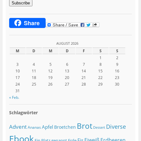
Subscribe
Share
AUGUST 2026
M
D
M
D
F
S
S
1
2
3
4
5
6
7
8
9
10
11
12
13
14
15
16
17
18
19
20
21
22
23
24
25
26
27
28
29
30
31
« Feb.
Schlagwörter
Brot
Diverse
Advent
Apfel
Broetchen
Ananas
Dessert
Ebook
Eiweiß
Erdbeeren
Eis
Ein Platz genannt Erde