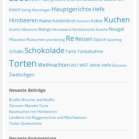
Hauptgerichte
Hefe
Event
Georg Maushagen
Kuchen
Himbeeren
Kaese
Kastenbrot
Kokos
Kirschen
Nougat
Mango
Macarons
Kuerbis
Neuseeland
Norddeutsche Kueche
Re
Reisen
Sauce
Pflaumen
Plaetzchen
Sauerteig
plunderteig
Schokolade
Tonkabohne
Schoko
Tarte
Torten
Weihnachten
WST ohne Hefe
WST
Zitronen
Zwetschgen
Neueste Beiträge
Bruffin Brioche und Muffin
Zitronen-Mandel-Torte
Käsekuchen mit Himbeeren
Landbrot mit Roggenschrot und Weichweizen
Tonka-Quittentorte
Neueste Kommentare