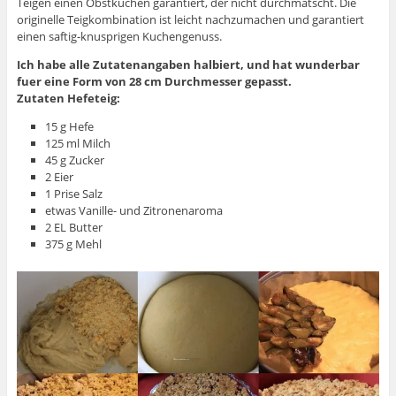
Teigen einen Obstkuchen garantiert, der nicht durchmatscht. Die
originelle Teigkombination ist leicht nachzumachen und garantiert
einen saftig-knusprigen Kuchengenuss.
Ich habe alle Zutatenangaben halbiert, und hat wunderbar
fuer eine Form von 28 cm Durchmesser gepasst.
Zutaten Hefeteig:
15 g Hefe
125 ml Milch
45 g Zucker
2 Eier
1 Prise Salz
etwas Vanille- und Zitronenaroma
2 EL Butter
375 g Mehl