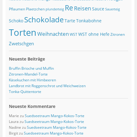
Re
Reisen
Sauce
Pflaumen
Plaetzchen
Sauerteig
plunderteig
Schokolade
Tonkabohne
Schoko
Tarte
Torten
Weihnachten
WST ohne Hefe
WST
Zitronen
Zwetschgen
Neueste Beiträge
Bruffin Brioche und Muffin
Zitronen-Mandel-Torte
Käsekuchen mit Himbeeren
Landbrot mit Roggenschrot und Weichweizen
Tonka-Quittentorte
Neueste Kommentare
Marie
zu
Suedseetraum Mango-Kokos-Torte
Laura
zu
Suedseetraum Mango-Kokos-Torte
Nadine
zu
Suedseetraum Mango-Kokos-Torte
Birgit
zu
Suedseetraum Mango-Kokos-Torte