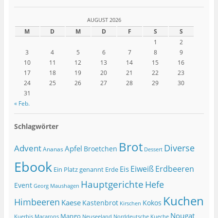
AUGUST 2026
M
D
M
D
F
S
S
1
2
3
4
5
6
7
8
9
10
11
12
13
14
15
16
17
18
19
20
21
22
23
24
25
26
27
28
29
30
31
« Feb.
Schlagwörter
Brot
Diverse
Advent
Apfel
Broetchen
Ananas
Dessert
Ebook
Eiweiß
Erdbeeren
Eis
Ein Platz genannt Erde
Hauptgerichte
Hefe
Event
Georg Maushagen
Kuchen
Himbeeren
Kaese
Kastenbrot
Kokos
Kirschen
Nougat
Mango
Macarons
Kuerbis
Neuseeland
Norddeutsche Kueche